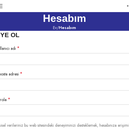
Hesabım
Ev
Hesabım
YE OL
*
llanıcı adı
*
posta adresi
*
rola
şisel verileriniz bu web sitesindeki deneyiminizi desteklemek, hesabınıza erişimi