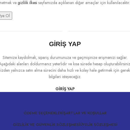
netmek ve
gizlilik ilkesi
sayfamızda açıklanan diğer amaçlar için kullanılacaktır.
ye Ol
OR
GIRIŞ YAP
Sitemize kaydolmak, sipariş durumunuza ve geçmişinize erişmenizi sağlar.
Aşağıdaki alanları doldurmanız yeterlidir ve kısa sürede hesap oluşturabilirsiniz
izden yalnızca satın alma sürecini daha hızlı ve kolay hale getirmek için gerek
bilgileri isteyeceğiz.
GIRIŞ YAP
ÖDEME SEÇENEKLERI
ŞARTLAR VE KOŞULLAR
GIZLILIK VE GÜVENLIK SÖZLEŞMESI
ÜYELIK SÖZLEŞMESI