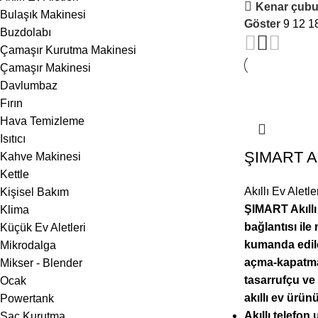
Kenar çub
Bulaşık Makinesi
Göster
9
12
1
Buzdolabı
Çamaşır Kurutma Makinesi
Çamaşır Makinesi
Davlumbaz
Fırın
Hava Temizleme
Isıtıcı
ŞIMART Akı
Kahve Makinesi
Kettle
Akıllı Ev Aletle
Kişisel Bakım
ŞIMART Akıllı
Klima
bağlantısı il
Küçük Ev Aletleri
kumanda edile
Mikrodalga
açma-kapatma 
Mikser - Blender
tasarrufçu ve 
Ocak
akıllı ev ürün
Powertank
Akıllı telefo
Saç Kurutma