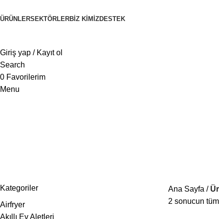
ÜRÜNLER
SEKTÖRLER
BİZ KİMİZ
DESTEK
Giriş yap / Kayıt ol
Search
0
Favorilerim
Menu
akıllı priz
Kategoriler
Ana Sayfa
Ür
2 sonucun tümü
Airfryer
Akıllı Ev Aletleri