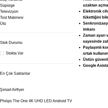
uzaktan açma
Süpürge
Elektronik cih
Televizyon
tükettiğini bi
Tost Makinesi
Senkronizasyo
Ütü
imkanı
Zaman ayarı v
sayesinde za
Stok Durumu
Paylaşımlı kon
Stokta Var
ortak kullanı
Üstün güvenli
Google Asistan
En Çok Satılanlar
Şımart Airfryer
Phılıps The One 4K UHD LED Android TV