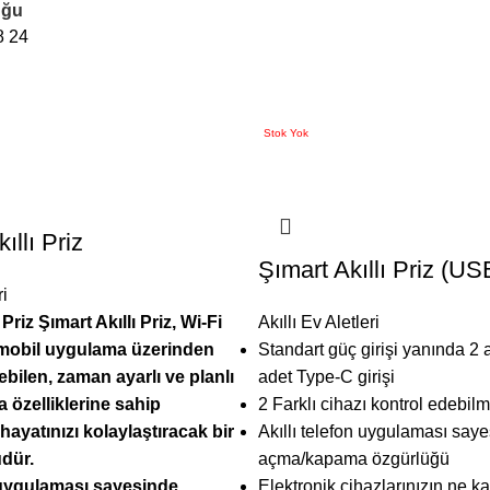
uğu
8
24
Stok Yok
llı Priz
Şımart Akıllı Priz (U
ri
 Priz
Şımart Akıllı Priz, Wi-Fi
Akıllı Ev Aletleri
e mobil uygulama üzerinden
Standart güç girişi yanında 2
bilen, zaman ayarlı ve planlı
adet Type-C girişi
özelliklerine sahip
2 Farklı cihazı kontrol edebil
hayatınızı kolaylaştıracak bir
Akıllı telefon uygulaması say
üdür.
açma/kapama özgürlüğü
n uygulaması sayesinde
Elektronik cihazlarınızın ne ka