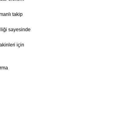
manlı takip
liği sayesinde
kinleri için
ırma