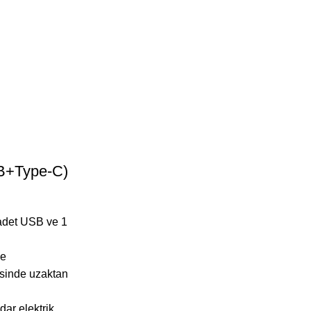
SB+Type-C)
 adet USB ve 1
me
esinde uzaktan
dar elektrik