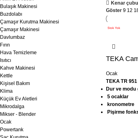
Kenar çub
Bulaşık Makinesi
Göster
9
12
1
Buzdolabı
Çamaşır Kurutma Makinesi
Stok Yok
Çamaşır Makinesi
Davlumbaz
Fırın
Hava Temizleme
TEKA Cam
Isıtıcı
Kahve Makinesi
Ocak
Kettle
TEKA TR 95
Kişisel Bakım
Dur ve modu 
Klima
5 ocaklar
Küçük Ev Aletleri
kronometre
Mikrodalga
Pişirme fonk
Mikser - Blender
Ocak
Powertank
Saç Kurutma