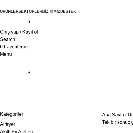
ÜRÜNLER
SEKTÖRLER
BİZ KİMİZ
DESTEK
Giriş yap / Kayıt ol
Search
0
Favorilerim
Menu
cam ocak
Kategoriler
Ana Sayfa
Ür
Tek bir sonuç g
Airfryer
Akıllı Ev Aletleri