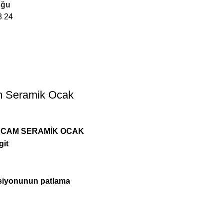
uğu
8
24
 Seramik Ocak
1 CAM SERAMİK OCAK
git
siyonunun patlama