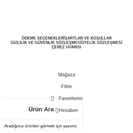
ÖDEME SEÇENEKLERI
ŞARTLAR VE KOŞULLAR
GIZLILIK VE GÜVENLIK SÖZLEŞMESI
ÜYELIK SÖZLEŞMESI
ÇEREZ UYARISI
ZekiBey 2023 © Tüm Hakları Saklıdır.
Mağaza
Filtre
Favorilerim
Hesabım
Aradığınız ürünleri görmek için yazınız.