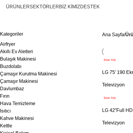
ÜRÜNLER
SEKTÖRLER
BİZ KİMİZ
DESTEK
lg tv
Kategoriler
Ana Sayfa
Ürü
Airfryer
Akıllı Ev Aletleri
Bulaşık Makinesi
Stok Yok
Buzdolabı
LG 75′ 190 Ek
Çamaşır Kurutma Makinesi
Çamaşır Makinesi
Televizyon
Davlumbaz
Fırın
Stok Yok
Hava Temizleme
LG 42”Full H
Isıtıcı
Kahve Makinesi
Televizyon
Kettle