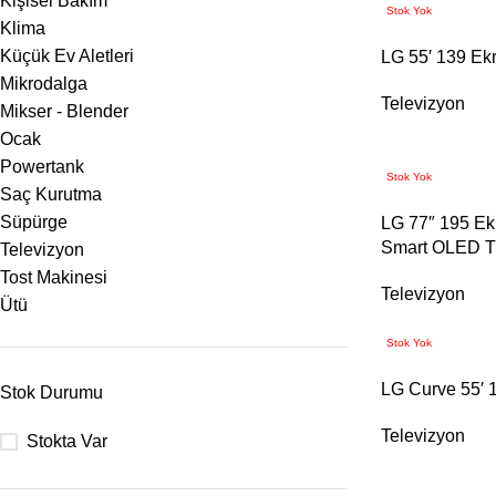
Kişisel Bakım
Stok Yok
Klima
Küçük Ev Aletleri
LG 55′ 139 Ek
Mikrodalga
Televizyon
Mikser - Blender
Ocak
Powertank
Stok Yok
Saç Kurutma
Süpürge
LG 77″ 195 Ekr
Smart OLED 
Televizyon
Tost Makinesi
Televizyon
Ütü
Stok Yok
LG Curve 55′
Stok Durumu
Televizyon
Stokta Var