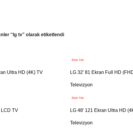
nler “lg tv” olarak etiketlendi
Stok Yok
ran Ultra HD (4K) TV
LG 32′ 81 Ekran Full HD (FH
Televizyon
Stok Yok
D LCD TV
LG 48′ 121 Ekran Ultra HD (4
Televizyon