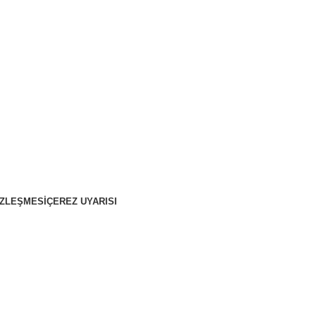
ÖZLEŞMESI
ÇEREZ UYARISI