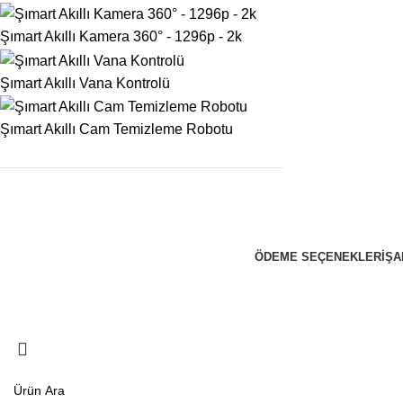
Şımart Akıllı Kamera 360° - 1296p - 2k
Şımart Akıllı Vana Kontrolü
Şımart Akıllı Cam Temizleme Robotu
ÖDEME SEÇENEKLERI
ŞA
ZekiBey 2023 © Tüm Hakları Saklıdır.