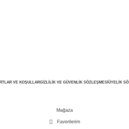
RTLAR VE KOŞULLAR
GIZLILIK VE GÜVENLIK SÖZLEŞMESI
ÜYELIK S
Mağaza
Favorilerim