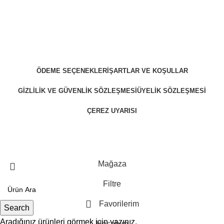
ÖDEME SEÇENEKLERI
ŞARTLAR VE KOŞULLAR
GIZLILIK VE GÜVENLIK SÖZLEŞMESI
ÜYELIK SÖZLEŞMESI
ÇEREZ UYARISI
ZekiBey 2023 © Tüm Hakları Saklıdır.
Mağaza
Filtre
Favorilerim
Search
Aradığınız ürünleri görmek için yazınız.
Hesabım