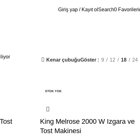
Giriş yap / Kayıt ol
Search
0
Favoriler
liyor
Kenar çubuğu
Göster
9
12
18
24
STOK YOK
Tost
King Melrose 2000 W Izgara ve
Tost Makinesi