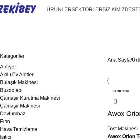
ÜRÜNLER
SEKTÖRLER
BİZ KİMİZ
DEST
tost makinesi
Kategoriler
Ana Sayfa
Ürü
Airfryer
Akıllı Ev Aletleri
Bulaşık Makinesi
Buzdolabı
STOK YOK
Çamaşır Kurutma Makinesi
Çamaşır Makinesi
Awox Orion
Davlumbaz
Fırın
Tost Makinesi
Hava Temizleme
Awox Orion T
Isıtıcı