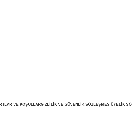
RTLAR VE KOŞULLAR
GIZLILIK VE GÜVENLIK SÖZLEŞMESI
ÜYELIK S
ZekiBey 2023 © Tüm Hakları Saklıdır.