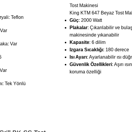
Tost Makinesi
King KTM 647 Beyaz Tost Ma
ali: Teflon
Güç
: 2000 Watt
Plakalar
: Çıkarılabilir ve bula
Var
makinesinde yıkanabilir
Kapasite
: 6 dilim
laka: Var
Izgara Sıcaklığı
: 180 derece
6
Isı Ayarı
: Ayarlanabilir ısı dü
Güvenlik Özellikleri
: Aşırı ıs
 Var
koruma özelliği
ı: Tek Yönlü