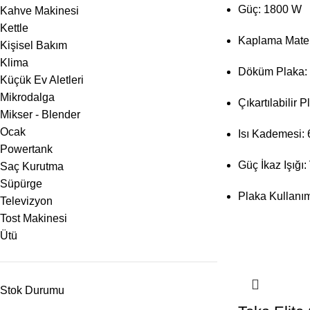
Güç: 1800 W
Kahve Makinesi
Kettle
Kaplama Matery
Kişisel Bakım
Klima
Döküm Plaka: 
Küçük Ev Aletleri
Mikrodalga
Çıkartılabilir P
Mikser - Blender
Ocak
Isı Kademesi: 
Powertank
Güç İkaz Işığı:
Saç Kurutma
Süpürge
Plaka Kullanım
Televizyon
Tost Makinesi
Ütü
Stok Durumu