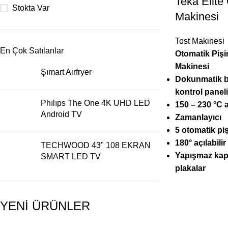
Teka Elite
Stokta Var
Makinesi
Tost Makinesi
En Çok Satılanlar
Otomatik Pişi
Makinesi
Şımart Airfryer
Dokunmatik but
kontrol paneli
Phılıps The One 4K UHD LED
150 – 230 °C a
Android TV
Zamanlayıcı
5 otomatik pi
180° açılabili
TECHWOOD 43" 108 EKRAN
Yapışmaz kap
SMART LED TV
plakalar
YENİ ÜRÜNLER