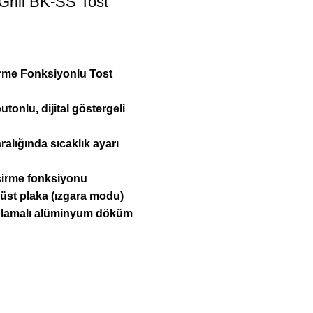
 Grill BK-SS Tost
rme Fonksiyonlu Tost
onlu, dijital göstergeli
ralığında sıcaklık ayarı
şirme fonksiyonu
r üst plaka (ızgara modu)
lamalı alüminyum döküm