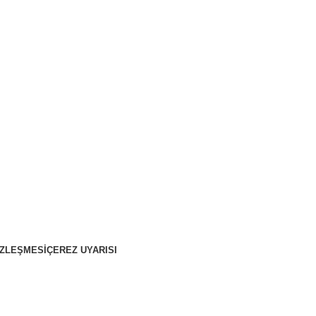
ÖZLEŞMESI
ÇEREZ UYARISI