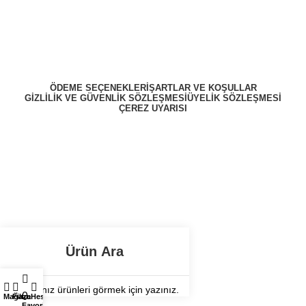
ÖDEME SEÇENEKLERI
ŞARTLAR VE KOŞULLAR
GIZLILIK VE GÜVENLIK SÖZLEŞMESI
ÜYELIK SÖZLEŞMESI
ÇEREZ UYARISI
ZekiBey 2023 © Tüm Hakları Saklıdır.
Aradığınız ürünleri görmek için yazınız.
0
Mağaza
Filtre
Hesabım
Favorilerim