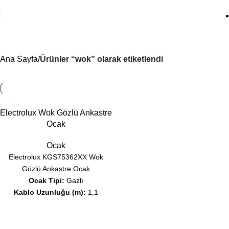
wok
Ana Sayfa
Ürünler “wok” olarak etiketlendi
Electrolux Wok Gözlü Ankastre
Ocak
Ocak
Electrolux KGS75362XX Wok
Gözlü Ankastre Ocak
Ocak Tipi:
Gazlı
Kablo Uzunluğu (m):
1,1
Voltaj (V):
220-240
Genişlik x Derinlik (mm):
745x510