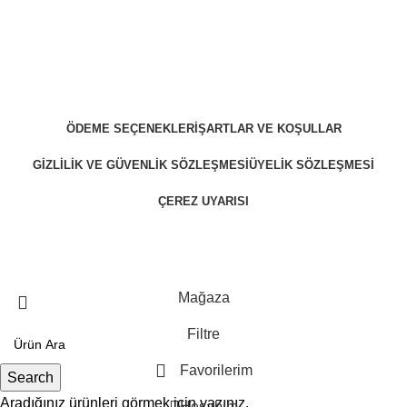
Yükseklik x Genişlik x Derinlik
(mm):
x560x480
ÖDEME SEÇENEKLERI
ŞARTLAR VE KOŞULLAR
GIZLILIK VE GÜVENLIK SÖZLEŞMESI
ÜYELIK SÖZLEŞMESI
ÇEREZ UYARISI
ZekiBey 2023 © Tüm Hakları Saklıdır.
Mağaza
Filtre
Favorilerim
Search
Aradığınız ürünleri görmek için yazınız.
Hesabım