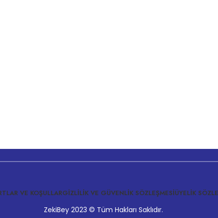
RTLAR VE KOŞULLAR
GIZLILIK VE GÜVENLIK SÖZLEŞMESI
ÜYELIK SÖZL
ZekiBey 2023 © Tüm Hakları Saklıdır.