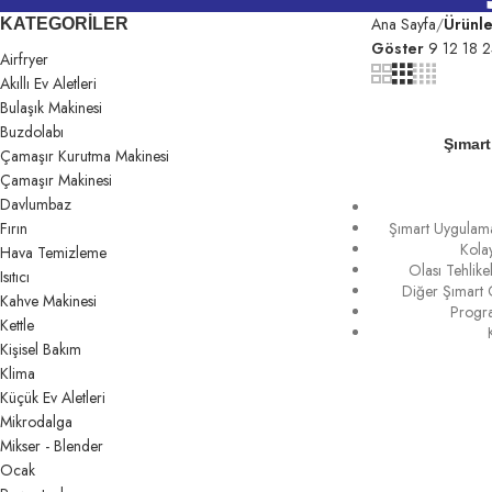
Ana Sayfa
Ürünle
KATEGORILER
Göster
9
12
18
2
Airfryer
Akıllı Ev Aletleri
Bulaşık Makinesi
Buzdolabı
Şımart
Çamaşır Kurutma Makinesi
Çamaşır Makinesi
Davlumbaz
Fırın
Şımart Uygulama
Kola
Hava Temizleme
Olası Tehlik
Isıtıcı
Diğer Şımart C
Kahve Makinesi
Progr
Kettle
Kişisel Bakım
Klima
Küçük Ev Aletleri
Mikrodalga
Mikser - Blender
Ocak