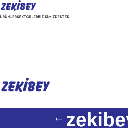
ÜRÜNLER
SEKTÖRLER
BİZ KİMİZ
DESTEK
zekibe