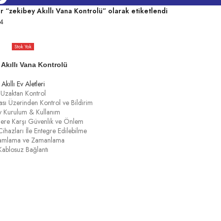
r “zekibey Akıllı Vana Kontrolü” olarak etiketlendi
4
Stok Yok
 Akıllı Vana Kontrolü
Akıllı Ev Aletleri
Uzaktan Kontrol
sı Üzerinden Kontrol ve Bildirim
y Kurulum & Kullanım
elere Karşı Güvenlik ve Önlem
ihazları İle Entegre Edilebilme
amlama ve Zamanlama
Kablosuz Bağlantı