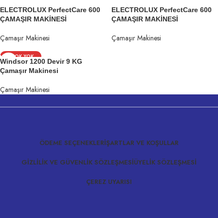
ELECTROLUX PerfectCare 600
ELECTROLUX PerfectCare 600
ÇAMAŞIR MAKİNESİ
ÇAMAŞIR MAKİNESİ
Çamaşır Makinesi
Çamaşır Makinesi
STOK YOK
Windsor 1200 Devir 9 KG
Çamaşır Makinesi
Çamaşır Makinesi
ÖDEME SEÇENEKLERI
ŞARTLAR VE KOŞULLAR
GIZLILIK VE GÜVENLIK SÖZLEŞMESI
ÜYELIK SÖZLEŞMESI
ÇEREZ UYARISI