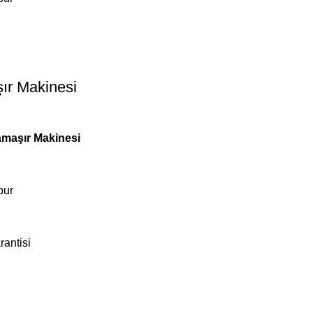
ır Makinesi
amaşır Makinesi
bur
rantisi