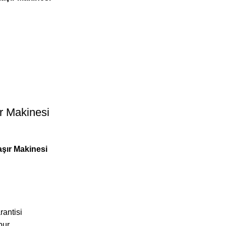
r Makinesi
şır Makinesi
rantisi
bur