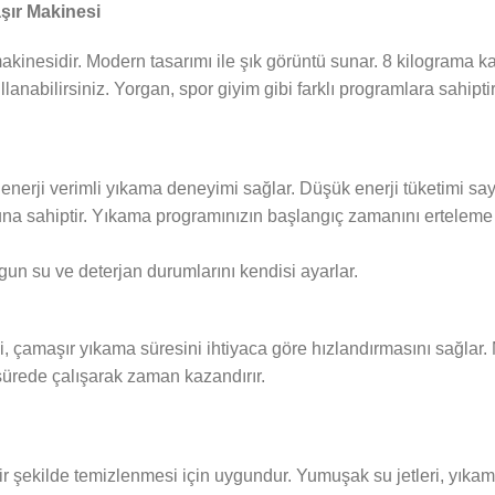
şır Makinesi
makinesidir. Modern tasarımı ile şık görüntü sunar. 8 kilograma 
lanabilirsiniz. Yorgan, spor giyim gibi farklı programlara sahiptir
 enerji verimli yıkama deneyimi sağlar. Düşük enerji tüketimi sa
a sahiptir. Yıkama programınızın başlangıç zamanını erteleme ö
gun su ve deterjan durumlarını kendisi ayarlar.
 çamaşır yıkama süresini ihtiyaca göre hızlandırmasını sağlar
sürede çalışarak zaman kazandırır.
 bir şekilde temizlenmesi için uygundur. Yumuşak su jetleri, yıka