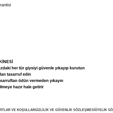
rantisi
KİNESİ
daki her tür giysiyi güvenle yıkayıp kurutun
dan tasarruf edin
tasarruftan ödün vermeden yıkayın
ilmeye hazır hale getirir
RTLAR VE KOŞULLAR
GIZLILIK VE GÜVENLIK SÖZLEŞMESI
ÜYELIK S