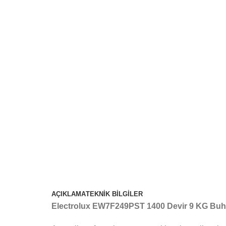
AÇIKLAMA
TEKNİK BİLGİLER
Electrolux EW7F249PST 1400 Devir 9 KG Buha