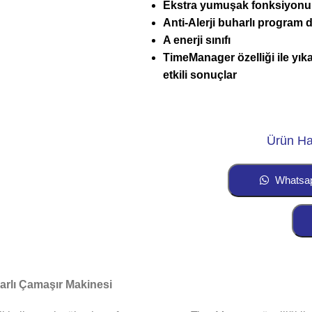
Ekstra yumuşak fonksiyonu
Anti-Alerji buharlı program 
A enerji sınıfı
TimeManager özelliği ile yık
etkili sonuçlar
Ürün Ha
Whatsa
rlı Çamaşır Makinesi