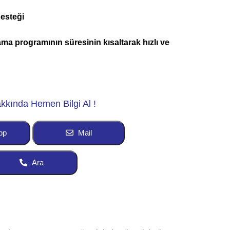
desteği
ama programının süresinin kısaltarak hızlı ve
kkında Hemen Bilgi Al !
pp
Mail
Ara