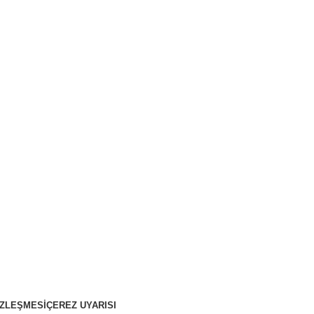
ÖZLEŞMESI
ÇEREZ UYARISI