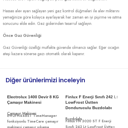
Hassas alev ayarı sağlayan yeni gaz kontrol düğmeleri ile alev miktarını
yemeğinize göre kolayca ayarlayarak her zaman en iyi pişirme ve ısıtma
sonucunu elde edin. Gaz giderinden tasarruf sağlayın.
Önce Gaz Güvenliği
Gaz Güvenliği özelliği mutfakta güvende olmanızı sağlar. Eğer ocağın
ateşi kazara sönerse gazı otomatik olarak kapanır.
Diğer ürünlerimizi inceleyin
Electrolux 1400 Devir 8 KG
Finlux F Enerji Sınıfı 242 Lt
Çamaşır Makinesi
LowFrost Üstten
Donduruculu Buzdolabı
Çamaşır Makinesi
EW2FN448ST
TimeManager
Buzdolabı
Finlux FN 3020 ST F Enerji
fonksiyonlu TimeCare çamaşır
Sınıfı 242 Lt LowFrost Üstten
makinesi çamaşır yıkama