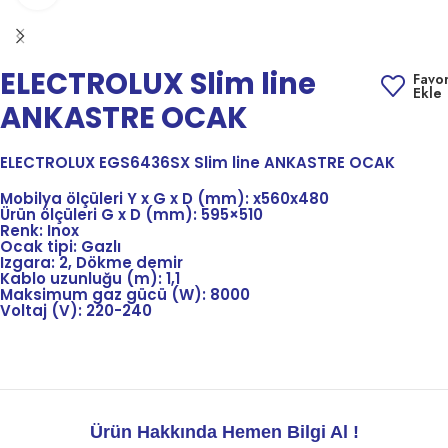
ELECTROLUX Slim line
Favor
Ekle
ANKASTRE OCAK
ELECTROLUX EGS6436SX Slim line ANKASTRE OCAK
Mobilya ölçüleri Y x G x D (mm): x560x480
Ürün ölçüleri G x D (mm): 595×510
Renk: Inox
Ocak tipi: Gazlı
Izgara: 2, Dökme demir
Kablo uzunluğu (m): 1,1
Maksimum gaz gücü (W): 8000
Voltaj (V): 220-240
Ürün Hakkında Hemen Bilgi Al !