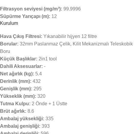
Filtrasyon seviyesi (mg/m³):
99.9996
Süpürme Yarıçapı (m):
12
Kurulum
Hava Çıkış Filtresi:
Yıkanabilir hijyen 12 filtre
Borular:
32mm Paslanmaz Çelik, Kilit Mekanizmalı Teleskobik
Boru
Küçük Başlıklar:
2in1 tool
Dahili Aksesuarlar:
-
Net ağırlık (kg):
5.4
Derinlik (mm):
432
Genişlik (mm):
295
Yükseklik (mm):
320
Tutma Kulpu:
2 Önde + 1 Üstte
Brüt ağırlık:
8.6
Ambalaj yüksekliği:
335
Ambalaj genişliği:
393
Ambalaj derinliği:
596