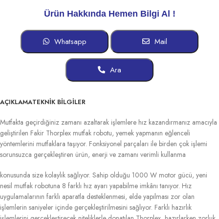
Ürün Hakkında Hemen Bilgi Al !
Whatsapp
Mail
Ara
AÇIKLAMA
TEKNİK BİLGİLER
Mutfakta geçirdiğiniz zamanı azaltarak işlemlere hız kazandırmanız amacıyla
geliştirilen Fakir Thorplex mutfak robotu, yemek yapmanın eğlenceli
yöntemlerini mutfaklara taşıyor. Fonksiyonel parçaları ile birden çok işlemi
sorunsuzca gerçekleştiren ürün, enerji ve zamanı verimli kullanma
konusunda size kolaylık sağlıyor. Sahip olduğu 1000 W motor gücü, yeni
nesil mutfak robotuna 8 farklı hız ayarı yapabilme imkânı tanıyor. Hız
uygulamalarının farklı aparatla desteklenmesi, elde yapılması zor olan
işlemlerin saniyeler içinde gerçekleştirilmesini sağlıyor. Farklı hazırlık
işlemlerini gerçekleştirecek niteliklerle donatılan Thorplex, hazırlarken zorluk