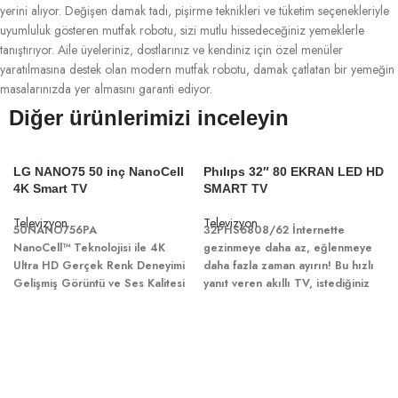
yerini alıyor. Değişen damak tadı, pişirme teknikleri ve tüketim seçenekleriyle
uyumluluk gösteren mutfak robotu, sizi mutlu hissedeceğiniz yemeklerle
tanıştırıyor. Aile üyeleriniz, dostlarınız ve kendiniz için özel menüler
yaratılmasına destek olan modern mutfak robotu, damak çatlatan bir yemeğin
masalarınızda yer almasını garanti ediyor.
Diğer ürünlerimizi inceleyin
LG NANO75 50 inç NanoCell
Phılıps 32″ 80 EKRAN LED HD
4K Smart TV
SMART TV
Televizyon
Televizyon
50NANO756PA
32PHS6808/62
İnternette
NanoCell™ Teknolojisi ile 4K
gezinmeye daha az, eğlenmeye
Ultra HD Gerçek Renk Deneyimi
daha fazla zaman ayırın! Bu hızlı
Gelişmiş Görüntü ve Ses Kalitesi
yanıt veren akıllı TV, istediğiniz
için Hızlı 4K Dört Çekirdekli
içeriği hızlıca bulabilmeniz için
İşlemci
tüm büyük akış hizmetlerini arar
HDR ile Etkileyici Sinema, Spor ve
veya önerilerde bulunur. Ayrıca
Oyun Deneyimi
net bir görüntü ve sesli kontrol
webOS Smart TV Deneyimi
imkanı da sunar.
Sihirli Kumanda ile Türkçe Sesli
80 cm (32 inç) TV