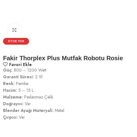
Click to enlarge
STOK YOK
Fakir Thorplex Plus Mutfak Robotu Rosie
Favori Ekle
Güç:
800 – 1200 Watt
Garanti Süresi:
2 Yıl
Renk:
Pembe
Hacim:
5 – 15 L
Malzeme:
Paslanmaz Çelik
Doğrayıcı:
Var
Blender Ayağı Materyali:
Metal
Çırpıcı:
Var