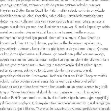
yaşadığınız tarifleri, zahmetsiz şekilde yerine getirme kolaylığı sunuyor.
Hayatınıza Değer Katan Özellikler Fakir mutfak robotu serisinin en gözde
modellerinden biri olan Thorplex, sahip olduğu niteliklerle mutfaklarınıza
değer katıyor. Kullanımı kolaylaştıracak şekilde tasarlanan cihaz, amacına
uygun olarak fark yaratan özellikleri sizlere sunuyor. 5 litrelik kapasiteye sahip
metal ve camdan oluşan iki adet karıştırma haznesi, tariflere uygun
malzemenin seçilmesi için gerekli alternatifler sunuyor. Cihaz üzerinde
konumlandırılan LED aydınlatma, yapılan tariflerde kıvamın ayarlanması,
yiyeceklerin dokusunu kontrol etme gibi işlemlerde yardımcı oluyor. Çırpma
ve karıştırma işlemlerine eşlik etmesi için tasarlanan şeffaf koruma kapağı,
uygulama alanının temiz kalmasını sağlarken yapılan işlemi denetleme imkanı
da sunuyor. Yapacağınız işleme uygun tasarımlarıyla dikkat çeken aparat
setleri ile takma, sökme ve temizleme işlemlerini sorunsuz olarak
gerçekleştirebilirsiniz. Profesyonel Tariflerin Yaratıcısı Fakir Thorplex mutfak
robotu, sahip olduğu aparat zenginliği sayesinde profesyonel şefleri
kıskandıracak tariflere hayat verme konusunda kullanıcısına sınırsız özgürlük
tanıyor. Yemek hazırlama alışkanlıklarınızı değiştiren, hazırlık süreçlerini
kısaltan Fakir’in yeni nesil robotu, özel tarifleriniz için bulamadığınız çeşitliliği
yakalamanızı sağlıyor. Çok sayıda cihaz ve aparat kullanmayı gerektirdiği için
rafa kaldırdığınız fikirler, Thorplex ile lezzetine doyulmaz şekilde sofralardaki