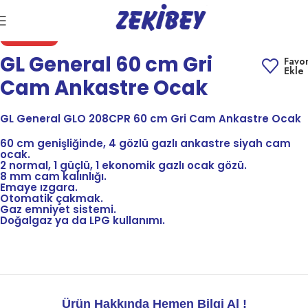
Click to enlarge
STOK YOK
GL General 60 cm Gri
Favor
Ekle
Cam Ankastre Ocak
GL General GLO 208CPR 60 cm Gri Cam Ankastre Ocak
60 cm genişliğinde, 4 gözlü gazlı ankastre siyah cam
ocak.
2 normal, 1 güçlü, 1 ekonomik gazlı ocak gözü.
8 mm cam kalınlığı.
Emaye ızgara.
Otomatik çakmak.
Gaz emniyet sistemi.
Doğalgaz ya da LPG kullanımı.
Ürün Hakkında Hemen Bilgi Al !