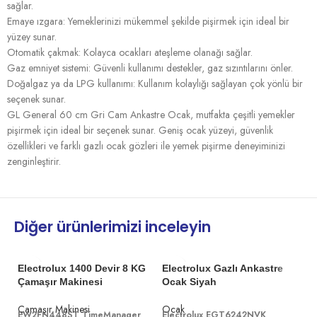
sağlar.
Emaye ızgara: Yemeklerinizi mükemmel şekilde pişirmek için ideal bir
yüzey sunar.
Otomatik çakmak: Kolayca ocakları ateşleme olanağı sağlar.
Gaz emniyet sistemi: Güvenli kullanımı destekler, gaz sızıntılarını önler.
Doğalgaz ya da LPG kullanımı: Kullanım kolaylığı sağlayan çok yönlü bir
seçenek sunar.
GL General 60 cm Gri Cam Ankastre Ocak, mutfakta çeşitli yemekler
pişirmek için ideal bir seçenek sunar. Geniş ocak yüzeyi, güvenlik
özellikleri ve farklı gazlı ocak gözleri ile yemek pişirme deneyiminizi
zenginleştirir.
Diğer ürünlerimizi inceleyin
Electrolux 1400 Devir 8 KG
Electrolux Gazlı Ankastre
Çamaşır Makinesi
Ocak Siyah
Çamaşır Makinesi
Ocak
EW2FN448ST
TimeManager
Electrolux EGT6242NVK