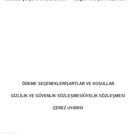
Bir Tasarım
sonu da spor programları
α5 5. Nesil AI İşlemci ile
izlemeyi düşünüyorsanız bu
Geliştirilmiş Görüntü
Philips 4K TV size her zaman
Deneyimi
mükemmel görüntü kalitesi
ThinQ AI ile Kişiselleştirilmiş
sunar. HDR TV programları
Akıllı Deneyim
mükemmel görünür ve oyun
HDR10 Pro ile Geişmiş Net
deneyimi mükemmel ve hızlıdır.
Renkler
Ayrıca, kaliteli Dolby Atmos ses
sunar.
126 cm (50 inç)
Dolby Vision ve Dolby Atmos
ÖDEME SEÇENEKLERI
ŞARTLAR VE KOŞULLAR
Smart TV
Canlı HDR görüntü
GIZLILIK VE GÜVENLIK SÖZLEŞMESI
ÜYELIK SÖZLEŞMESI
Sinematik görüntü ve ses
ÇEREZ UYARISI
ZekiBey 2023 © Tüm Hakları Saklıdır.