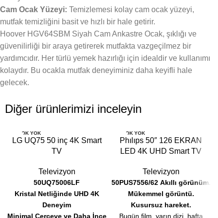
Cam Ocak Yüzeyi:
Temizlemesi kolay cam ocak yüzeyi,
mutfak temizliğini basit ve hızlı bir hale getirir.
Hoover HGV64SBM Siyah Cam Ankastre Ocak, şıklığı ve
güvenilirliği bir araya getirerek mutfakta vazgeçilmez bir
yardımcıdır. Her türlü yemek hazırlığı için idealdir ve kullanımı
kolaydır. Bu ocakla mutfak deneyiminiz daha keyifli hale
gelecek.
Diğer ürünlerimizi inceleyin
STOK YOK
STOK YOK
LG UQ75 50 inç 4K Smart
Phılıps 50″ 126 EKRAN
TV
LED 4K UHD Smart TV
Televizyon
Televizyon
50UQ75006LF
50PUS7556/62
Akıllı görünüm.
Kristal Netliğinde UHD 4K
Mükemmel görüntü.
Deneyim
Kusursuz hareket.
Minimal Çerçeve ve Daha İnce
Bugün film, yarın dizi, hafta