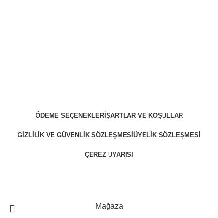
ÖDEME SEÇENEKLERI
ŞARTLAR VE KOŞULLAR
GIZLILIK VE GÜVENLIK SÖZLEŞMESI
ÜYELIK SÖZLEŞMESI
ÇEREZ UYARISI
ZekiBey 2023 © Tüm Hakları Saklıdır.
Mağaza