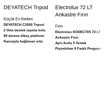
DEYATECH Trıpod
Electrolux 72 LT
Ankastre Fırın
Küçük Ev Aletleri
DEYATECH C3550 Trıpod
Fırın
2 Orta destek taşıma kolu
Electrolux KODEC70X 72 LT
90 derece dikey platform
Ankastre Fırın
Kancayla bağlanan orta
Aynı Anda 3 Yemek
seviye destek sistemi
Pişirebilme 9 Farklı Program
Kaymaz ayarlanabilir lastik
Mutfağınıza Yakışan Estetik
ayaklar
Tasarım
Hızlı açılan bacak kilitleri
Güvenli Gelişmiş Özellikler
Çok Fonksiyonlu Donanım ve
Geniş Hacim
Enerjiyi Tasarruflu Kullanan
Ürün
Kolay Temizlik