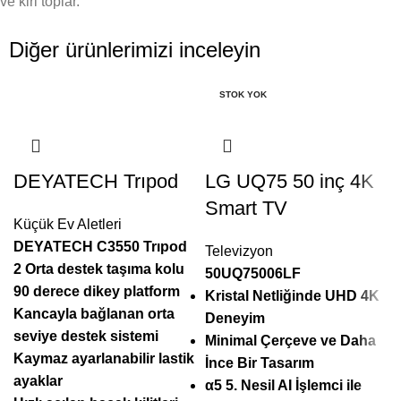
ve kiri toplar.
Diğer ürünlerimizi inceleyin
STOK YOK
DEYATECH Trıpod
LG UQ75 50 inç 4K
Smart TV
Küçük Ev Aletleri
DEYATECH C3550 Trıpod
Televizyon
2 Orta destek taşıma kolu
50UQ75006LF
90 derece dikey platform
Kristal Netliğinde UHD 4K
Kancayla bağlanan orta
Deneyim
seviye destek sistemi
Minimal Çerçeve ve Daha
Kaymaz ayarlanabilir lastik
İnce Bir Tasarım
ayaklar
α5 5. Nesil AI İşlemci ile