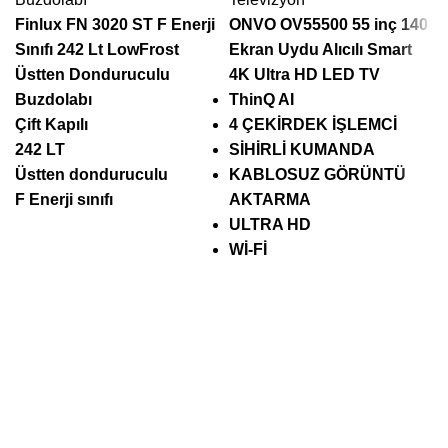
Finlux FN 3020 ST F Enerji
ONVO OV55500 55 inç 140
Sınıfı 242 Lt LowFrost
Ekran Uydu Alıcılı Smart
Üstten Donduruculu
4K Ultra HD LED TV
Buzdolabı
ThinQ AI
Çift Kapılı
4 ÇEKİRDEK İŞLEMCİ
242 LT
SİHİRLİ KUMANDA
Üstten donduruculu
KABLOSUZ GÖRÜNTÜ
F Enerji sınıfı
AKTARMA
ULTRA HD
Wİ-Fİ