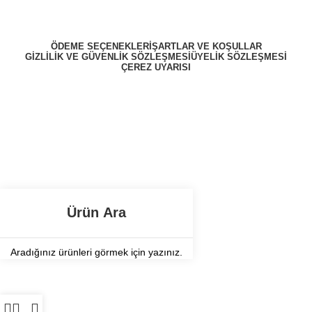
ÖDEME SEÇENEKLERI
ŞARTLAR VE KOŞULLAR
GIZLILIK VE GÜVENLIK SÖZLEŞMESI
ÜYELIK SÖZLEŞMESI
ÇEREZ UYARISI
ZekiBey 2023 © Tüm Hakları Saklıdır.
Aradığınız ürünleri görmek için yazınız.