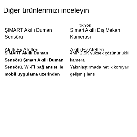
Diğer ürünlerimizi inceleyin
STOK YOK
ŞIMART Akıllı Duman
Şımart Akıllı Dış Mekan
Sensörü
Kamerası
Akıllı Ev Aletleri
Akıllı Ev Aletleri
ŞIMART Akıllı Duman
4MP 2.5K yüksek çözünürlüklü
Sensörü
Şımart Akıllı Duman
kamera
Sensörü, Wi-Fi bağlantısı ile
Yakınlaştırmada netlik koruyan
mobil uygulama üzerinden
gelişmiş lens
kontrol edilebilen, tavana
Güneş paneliyle kablosuz ve
sabitlenerek dumanı tespit
enerji maliyetsiz kullanım
ederek alarm sesi ile
f/1.6 lens ve kızılötesi LED'lerle
uygulama üzerinden bildirim
gece görüş
sağlayan ev ve ofisler için
IP65 ile suya, toza ve dış ortam
uygun olan akıllı bir ev
koşullarına dayanıklılık
güvenlik ürünüdür.
Akıllı hareket algılama ile
Gerçek zamanlı duman tespiti
istenmeyen alarmların