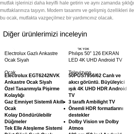
mutfak işlerinizi daha keyifli hale getirin ve aynı zamanda şıklığı
mutfaklarınıza taşıyın. Modern tasarımı ve gelişmiş özellikleri ile
bu ocak, mutfakta vazgeçilmez bir yardımcınız olacak.
Diğer ürünlerimizi inceleyin
STOK YOK
Electrolux Gazlı Ankastre
Phılıps 50″ 126 EKRAN
Ocak Siyah
LED 4K UHD Android TV
Ocak
Televizyon
Electrolux EGT6242NVK
50PUS7956/62
Canlı ve
Ankastre Ocak Siyah
akıcı görüntü. Büyüleyici
Özel Tasarımıyla Pişirme
ışık 4K UHD HDR Android
Kolaylığı
TV
Gaz Emniyet Sistemli Akıllı
3 taraflı Ambilight TV
Ocak
Önemli HDR formatlarını
Kolay Döndürülebilir
destekler
Düğmeler
Dolby Vision ve Dolby
Tek Elle Ateşleme Sistemi
Atmos