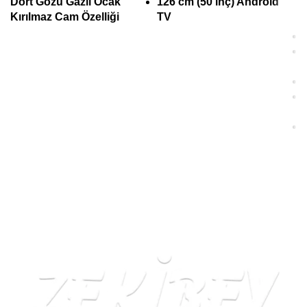
Dört Gözü Gazlı Ocak
126 cm (50 inç) Android
Kırılmaz Cam Özelliği
TV