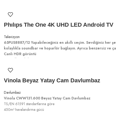
Dolby Vision ve Dolby Atmos
139 cm (55 inç) Android TV
Phılıps The One 4K UHD LED Android TV
Televizyon
65PUS8887/12
Yapabileceğiniz en akıllı seçim. Sevdiğiniz her şe
kolaylıkla soundbar ve hoparlör bağlayın. Ayrıca benzersiz ve ça
Canlı HDR görüntü
3 taraflı Ambilight TV
Önemli HDR formatlarını destekler
P5 görüntü motoru-120 Hz
164 cm (65 inç) Android TV
Vinola Beyaz Yatay Cam Davlumbaz
Tüm konsollarda 120 Hz ve ultra düşük gecikme süresi
Davlumbaz
Vinola CWW131.600 Beyaz Yatay Cam Davlumbaz
TS/EN 61591 standartlarına göre
450m³ havalandırma gücü
3 kademe