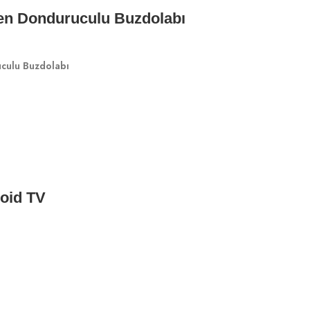
tten Donduruculu Buzdolabı
uculu Buzdolabı
oid TV