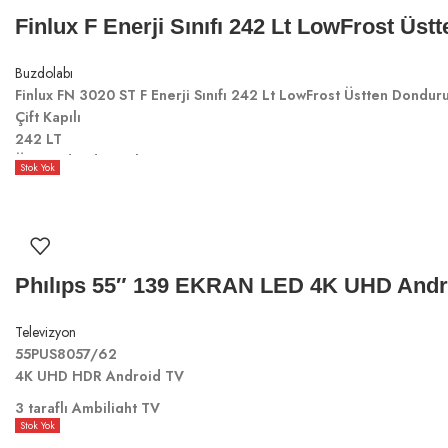
Finlux F Enerji Sınıfı 242 Lt LowFrost Üs
Buzdolabı
Finlux FN 3020 ST F Enerji Sınıfı 242 Lt LowFrost Üstten Dondur
Çift Kapılı
242 LT
Üstten donduruculu
Stok Yok
F Enerji sınıfı
Phılıps 55″ 139 EKRAN LED 4K UHD Andr
Televizyon
55PUS8057/62
4K UHD HDR Android TV
3 taraflı Ambilight TV
Stok Yok
Önemli HDR formatlarını destekler