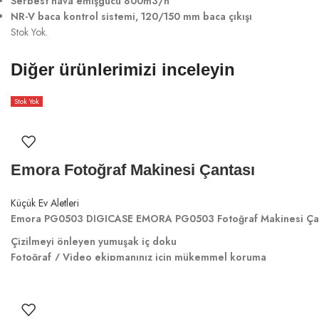
Serbest hava emişgücü 800m3/h
NR-V baca kontrol sistemi, 120/150 mm baca çıkışı
Stok Yok.
Diğer ürünlerimizi inceleyin
Stok Yok
Emora Fotoğraf Makinesi Çantası
Küçük Ev Aletleri
Emora PG0503 DIGICASE EMORA PG0503 Fotoğraf Makinesi Çant
Çizilmeyi önleyen yumuşak iç doku
Fotoğraf / Video ekipmanınız için mükemmel koruma
Darbeye karşı sağlam yapı
Su geçirmez