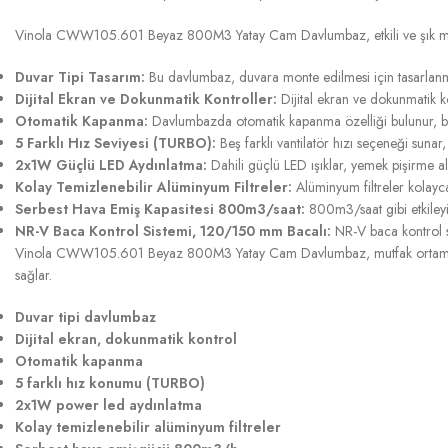
Vinola CWW105.601 Beyaz 800M3 Yatay Cam Davlumbaz, etkili ve şık mutfak
Duvar Tipi Tasarım:
Bu davlumbaz, duvara monte edilmesi için tasarlanmışt
Dijital Ekran ve Dokunmatik Kontroller:
Dijital ekran ve dokunmatik kon
Otomatik Kapanma:
Davlumbazda otomatik kapanma özelliği bulunur, bu da
5 Farklı Hız Seviyesi (TURBO):
Beş farklı vantilatör hızı seçeneği sunar
2x1W Güçlü LED Aydınlatma:
Dahili güçlü LED ışıklar, yemek pişirme ala
Kolay Temizlenebilir Alüminyum Filtreler:
Alüminyum filtreler kolayca 
Serbest Hava Emiş Kapasitesi 800m3/saat:
800m3/saat gibi etkileyic
NR-V Baca Kontrol Sistemi, 120/150 mm Bacalı:
NR-V baca kontrol s
Vinola CWW105.601 Beyaz 800M3 Yatay Cam Davlumbaz, mutfak ortamınızı gelişt
sağlar.
Duvar tipi davlumbaz
Dijital ekran, dokunmatik kontrol
Otomatik kapanma
5 farklı hız konumu (TURBO)
2x1W power led aydınlatma
Kolay temizlenebilir alüminyum filtreler