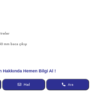
ltreler
50 mm baca çıkışı
n Hakkında Hemen Bilgi Al !
Mail
Ara