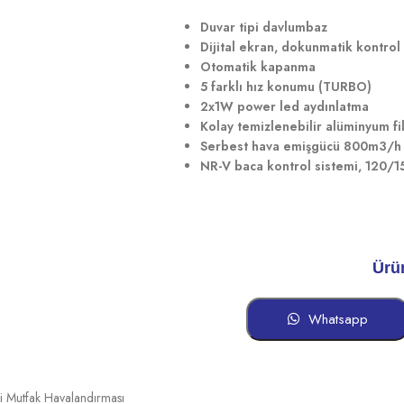
Duvar tipi davlumbaz
Dijital ekran, dokunmatik kontrol
Otomatik kapanma
5 farklı hız konumu (TURBO)
2x1W power led aydınlatma
Kolay temizlenebilir alüminyum fi
Serbest hava emişgücü 800m3/h
NR-V baca kontrol sistemi, 120/1
Ürü
Whatsapp
 Mutfak Havalandırması