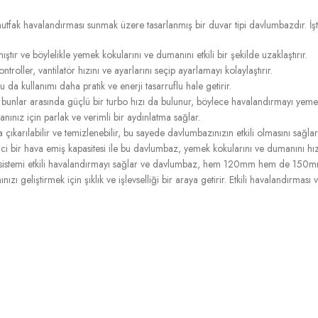
 havalandırması sunmak üzere tasarlanmış bir duvar tipi davlumbazdır. İşte
ır ve böylelikle yemek kokularını ve dumanını etkili bir şekilde uzaklaştırır.
troller, vantilatör hızını ve ayarlarını seçip ayarlamayı kolaylaştırır.
 kullanımı daha pratik ve enerji tasarruflu hale getirir.
, bunlar arasında güçlü bir turbo hızı da bulunur, böylece havalandırmayı yemek 
nınız için parlak ve verimli bir aydınlatma sağlar.
çıkarılabilir ve temizlenebilir, bu sayede davlumbazınızın etkili olmasını sağlar
i bir hava emiş kapasitesi ile bu davlumbaz, yemek kokularını ve dumanını hızlı
istemi etkili havalandırmayı sağlar ve davlumbaz, hem 120mm hem de 150mm 
irmek için şıklık ve işlevselliği bir araya getirir. Etkili havalandırması ve k