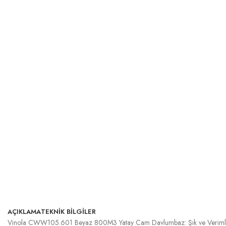
AÇIKLAMA
TEKNİK BİLGİLER
Vinola CWW105.601 Beyaz 800M3 Yatay Cam Davlumbaz: Şık ve Verimli