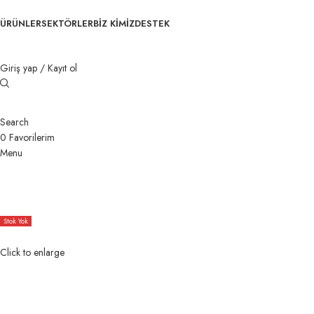
ÜRÜNLER
SEKTÖRLER
BİZ KİMİZ
DESTEK
Giriş yap / Kayıt ol
Search
0
Favorilerim
Menu
Stok Yok
Click to enlarge