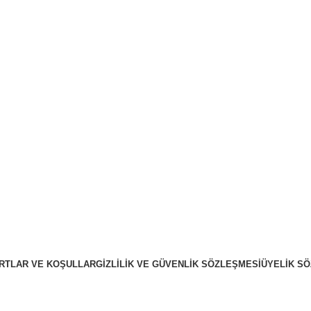
RTLAR VE KOŞULLAR
GIZLILIK VE GÜVENLIK SÖZLEŞMESI
ÜYELIK S