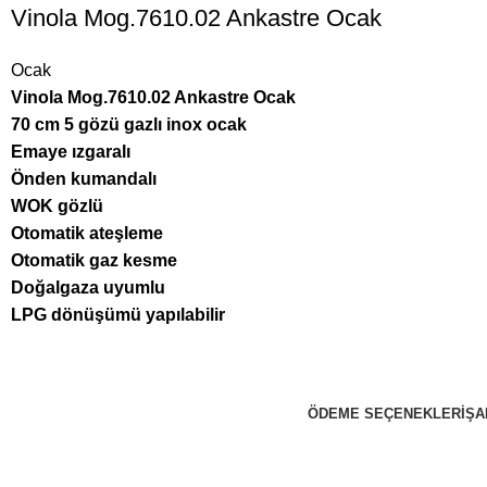
Vinola Mog.7610.02 Ankastre Ocak
Ocak
Vinola Mog.7610.02 Ankastre Ocak
70 cm 5 gözü gazlı inox ocak
Emaye ızgaralı
Önden kumandalı
WOK gözlü
Otomatik ateşleme
Otomatik gaz kesme
Doğalgaza uyumlu
LPG dönüşümü yapılabilir
ÖDEME SEÇENEKLERI
ŞA
ZekiBey 2023 © Tüm Hakları Saklıdır.